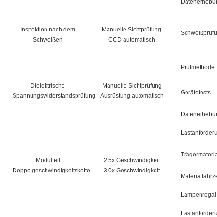
Datenerhebu
Inspektion nach dem
Manuelle Sichtprüfung
Schweißprüf
Schweißen
CCD automatisch
Prüfmethode
Dielektrische
Manuelle Sichtprüfung
Gerätetests
Spannungswiderstandsprüfung
Ausrüstung automatisch
Datenerhebu
Lastanforder
Trägermateria
Modulteil
2.5x Geschwindigkeit
Doppelgeschwindigkeitskette
3.0x Geschwindigkeit
Materialfahrz
Lampenregal f
Lastanforder