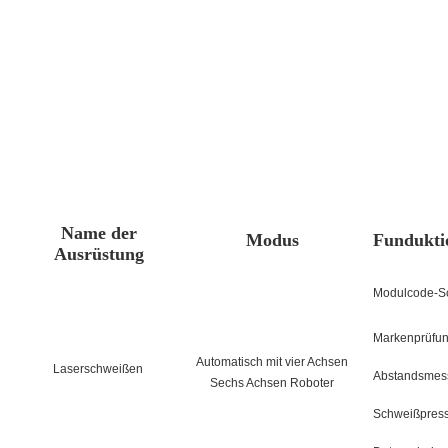
Name der
Modus
Fundukti
Ausrüstung
Modulcode-S
Markenprüfu
Automatisch mit vier Achsen
Laserschweißen
Abstandsmes
Sechs Achsen Roboter
Schweißpres