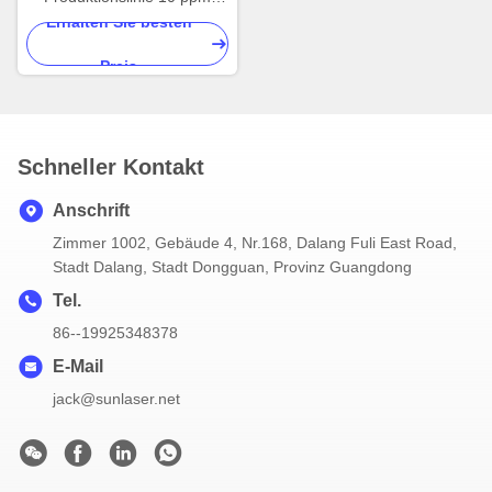
Lithium Batterie Pack
Erhalten Sie besten
Montagelinie Modul
Preis
Herstellung
Schneller Kontakt
Anschrift
Zimmer 1002, Gebäude 4, Nr.168, Dalang Fuli East Road,
Stadt Dalang, Stadt Dongguan, Provinz Guangdong
Tel.
86--19925348378
E-Mail
jack@sunlaser.net