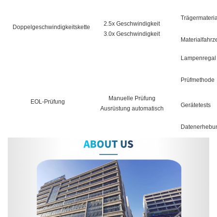
Trägermateria
2.5x Geschwindigkeit
Doppelgeschwindigkeitskette
3.0x Geschwindigkeit
Materialfahrz
Lampenregal f
Prüfmethode
Manuelle Prüfung
EOL-Prüfung
Gerätetests
Ausrüstung automatisch
Datenerhebu