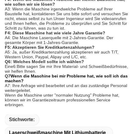
wie sollen wir sie lösen?
A3: Wenn die Maschine irgendwelche Probleme auf Ihrer
Baustelle hat, kontaktieren Sie uns bitte sofort und versuchen Sie
nicht, etwas selbst zu tun.Unser Ingenieur wird Sie videoanrufen
und Ihnen helfen, die Probleme zu überprüfen und Sie Schritt für
Schritt zu führen, was zu tun ist.
F4: Diese Maschine hat wie viele Jahre Garantie?
A4: Die Maschine Laserquelle mit 2-Jahres-Garantie. Der
gesamte Körper mit 1-Jahres-Garantie.
F5: Akzeptieren Sie Kreditkartenzahlungen?
A5: Ja, außer Kreditkartenzahlung akzeptieren wir auch T/T,
Western Union, Paypal, Alipay und L/C, etc.
Q
6
: Welches Modell sollte ich wählen?
Eine
6:
Bitte sagen Sie mir Ihre Material- und Schweißbedürfnisse,
wir helfen Ihnen.
Q
7
Wenn die Maschine bei mir Probleme hat, wie soll ich das
machen?
A7: Ihre Anfrage wird bearbeitet und an das zuständige Personal
weitergeleitet.
Wenn die Maschine unter "normaler Nutzung" Probleme hat,
können wir im Garantiezeitraum professionellen Service
erbringen.
Stichworte:
Laserschweißmaschine Mit Lithiumbatterie