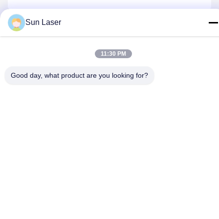
Sun Laser
Kontakt Mit Uns
11:30 PM
Datenschutzrichtlinie
|
Sitemap
| China gut Qualität
Good day, what product are you looking for?
Lithiumbatterienbauleitung Lieferant. Urheberrecht © 2024-2026
Shenzhen Sun Laser Technology Co., Ltd. - Alle. Alle Rechte
vorbehalten.