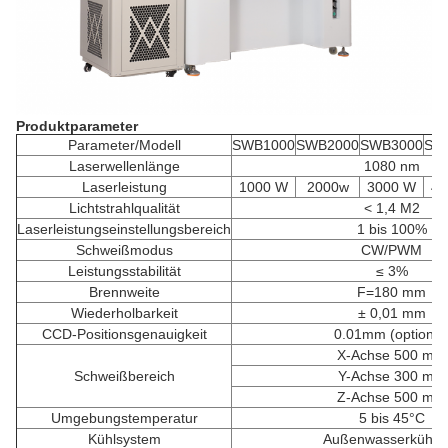
Produktparameter
Parameter/Modell
SWB1000
SWB2000
SWB3000
SW
Laserwellenlänge
1080 nm
Laserleistung
1000 W
2000w
3000 W
40
Lichtstrahlqualität
< 1,4 M2
Laserleistungseinstellungsbereich
1 bis 100%
Schweißmodus
CW/PWM
Leistungsstabilität
≤ 3%
Brennweite
F=180 mm
Wiederholbarkeit
± 0,01 mm
CCD-Positionsgenauigkeit
0.01mm (optional
X-Achse 500 mm
Schweißbereich
Y-Achse 300 mm
Z-Achse 500 mm
Umgebungstemperatur
5 bis 45°C
Kühlsystem
Außenwasserkühlu