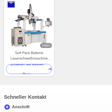
Video
Soft Pack Batterie
Laserschweißmaschine
Automatische Solarzelle
Erhalten Sie besten
Photovoltaik
Preis
Laserschweißgeräte
Schneller Kontakt
Anschrift