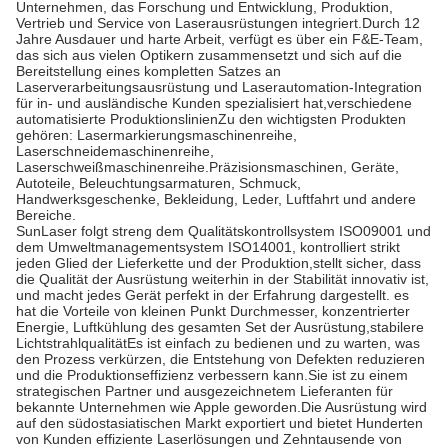
Unternehmen, das Forschung und Entwicklung, Produktion,
Vertrieb und Service von Laserausrüstungen integriert.Durch 12
Jahre Ausdauer und harte Arbeit, verfügt es über ein F&E-Team,
das sich aus vielen Optikern zusammensetzt und sich auf die
Bereitstellung eines kompletten Satzes an
Laserverarbeitungsausrüstung und Laserautomation-Integration
für in- und ausländische Kunden spezialisiert hat,verschiedene
automatisierte ProduktionslinienZu den wichtigsten Produkten
gehören: Lasermarkierungsmaschinenreihe,
Laserschneidemaschinenreihe,
Laserschweißmaschinenreihe.Präzisionsmaschinen, Geräte,
Autoteile, Beleuchtungsarmaturen, Schmuck,
Handwerksgeschenke, Bekleidung, Leder, Luftfahrt und andere
Bereiche.
SunLaser folgt streng dem Qualitätskontrollsystem ISO09001 und
dem Umweltmanagementsystem ISO14001, kontrolliert strikt
jeden Glied der Lieferkette und der Produktion,stellt sicher, dass
die Qualität der Ausrüstung weiterhin in der Stabilität innovativ ist,
und macht jedes Gerät perfekt in der Erfahrung dargestellt. es
hat die Vorteile von kleinen Punkt Durchmesser, konzentrierter
Energie, Luftkühlung des gesamten Set der Ausrüstung,stabilere
LichtstrahlqualitätEs ist einfach zu bedienen und zu warten, was
den Prozess verkürzen, die Entstehung von Defekten reduzieren
und die Produktionseffizienz verbessern kann.Sie ist zu einem
strategischen Partner und ausgezeichnetem Lieferanten für
bekannte Unternehmen wie Apple geworden.Die Ausrüstung wird
auf den südostasiatischen Markt exportiert und bietet Hunderten
von Kunden effiziente Laserlösungen und Zehntausende von