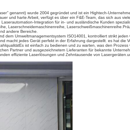
er" genannt) wurde 2004 gegründet und ist ein Hightech-Unternehmen
uer und harte Arbeit, verfügt es über ein F&E-Team, das sich aus viel
aserautomation-Integration für in- und ausländische Kunden spezialis
ihe, Laserschneidemaschinenreihe, Laserschweißmaschinenreihe.Präzi
und andere Bereiche.
d dem Umweltmanagementsystem ISO14001, kontrolliert strikt jeden Glie
t, und macht jedes Gerät perfekt in der Erfahrung dargestellt. es hat die
rahlqualitätEs ist einfach zu bedienen und zu warten, was den Prozess
gischen Partner und ausgezeichnetem Lieferanten für bekannte Untern
Kunden effiziente Laserlösungen und Zehntausende von Lasergeräten.un