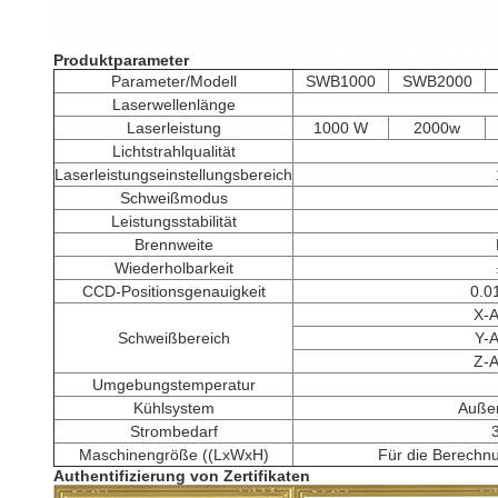
Produktparameter
Parameter/Modell
SWB1000
SWB2000
Laserwellenlänge
Laserleistung
1000 W
2000w
Lichtstrahlqualität
Laserleistungseinstellungsbereich
Schweißmodus
Leistungsstabilität
Brennweite
Wiederholbarkeit
CCD-Positionsgenauigkeit
0.0
X-
Schweißbereich
Y-
Z-
Umgebungstemperatur
Kühlsystem
Auße
Strombedarf
Maschinengröße ((LxWxH)
Für die Berechn
Authentifizierung von Zertifikaten