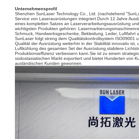
Unternehmensprofil
Shenzhen SunLaser Technology Co., Ltd. (nachstehend "SunLas
Service von Laserausrüstungen integriert.Durch 12 Jahre Ausda
eines kompletten Satzes an Laserverarbeitungsausrüstung und L
wichtigsten Produkten gehören: Lasermarkierungsmaschinenre
Schmuck, Handwerksgeschenke, Bekleidung, Leder, Luftfahrt 
SunLaser folgt streng dem Qualitätskontrollsystem ISO09001 un
Qualität der Ausrüstung weiterhin in der Stabilität innovativ is
Luftkühlung des gesamten Set der Ausrüstung,stabilere Lichtst
Produktionseffizienz verbessern kann.Sie ist zu einem strate
südostasiatischen Markt exportiert und bietet Hunderten von 
ausländischen Kunden gewonnen.