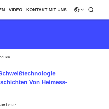
EN
VIDEO
KONTAKT MIT UNS
odulen
 Schweißtechnologie
sschichten Von Heimess-
Sun Laser