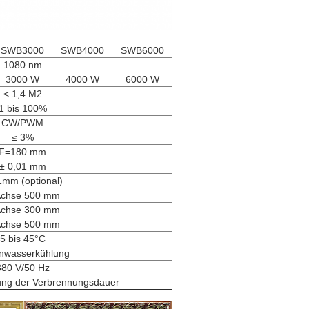
SWB3000
SWB4000
SWB6000
1080 nm
3000 W
4000 W
6000 W
< 1,4 M2
1 bis 100%
CW/PWM
≤ 3%
F=180 mm
± 0,01 mm
1mm (optional)
Achse 500 mm
Achse 300 mm
Achse 500 mm
5 bis 45°C
nwasserkühlung
380 V/50 Hz
ung der Verbrennungsdauer