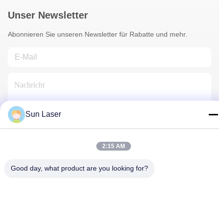
Unser Newsletter
Abonnieren Sie unseren Newsletter für Rabatte und mehr.
Sun Laser
Kontakt Mit Uns
2:15 AM
Good day, what product are you looking for?
Datenschutzrichtlinie
|
Sitemap
| China gut Qualität
Lithiumbatterienbauleitung Lieferant. Urheberrecht © 2024-2026
Shenzhen Sun Laser Technology Co., Ltd. - Alle. Alle Rechte
vorbehalten.