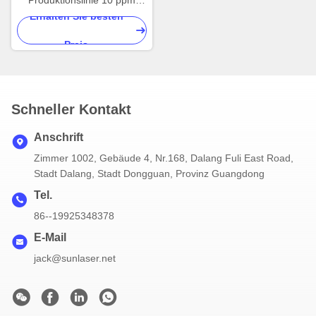
Produktionslinie 10 ppm
Lithium Batterie Pack
Erhalten Sie besten
Montagelinie Modul
Preis
Herstellung
Schneller Kontakt
Anschrift
Zimmer 1002, Gebäude 4, Nr.168, Dalang Fuli East Road,
Stadt Dalang, Stadt Dongguan, Provinz Guangdong
Tel.
86--19925348378
E-Mail
jack@sunlaser.net