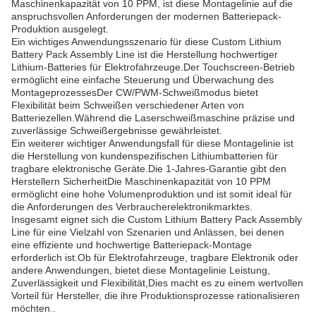
Maschinenkapazität von 10 PPM, ist diese Montagelinie auf die
anspruchsvollen Anforderungen der modernen Batteriepack-
Produktion ausgelegt.
Ein wichtiges Anwendungsszenario für diese Custom Lithium
Battery Pack Assembly Line ist die Herstellung hochwertiger
Lithium-Batteries für Elektrofahrzeuge.Der Touchscreen-Betrieb
ermöglicht eine einfache Steuerung und Überwachung des
MontageprozessesDer CW/PWM-Schweißmodus bietet
Flexibilität beim Schweißen verschiedener Arten von
Batteriezellen.Während die Laserschweißmaschine präzise und
zuverlässige Schweißergebnisse gewährleistet.
Ein weiterer wichtiger Anwendungsfall für diese Montagelinie ist
die Herstellung von kundenspezifischen Lithiumbatterien für
tragbare elektronische Geräte.Die 1-Jahres-Garantie gibt den
Herstellern SicherheitDie Maschinenkapazität von 10 PPM
ermöglicht eine hohe Volumenproduktion und ist somit ideal für
die Anforderungen des Verbraucherelektronikmarktes.
Insgesamt eignet sich die Custom Lithium Battery Pack Assembly
Line für eine Vielzahl von Szenarien und Anlässen, bei denen
eine effiziente und hochwertige Batteriepack-Montage
erforderlich ist.Ob für Elektrofahrzeuge, tragbare Elektronik oder
andere Anwendungen, bietet diese Montagelinie Leistung,
Zuverlässigkeit und Flexibilität,Dies macht es zu einem wertvollen
Vorteil für Hersteller, die ihre Produktionsprozesse rationalisieren
möchten..