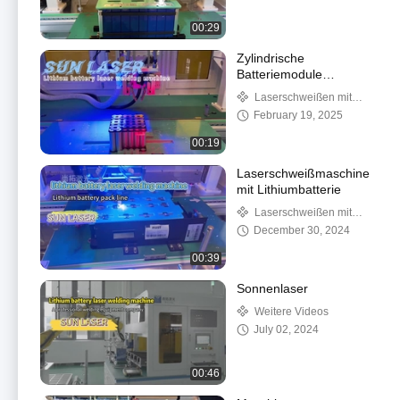
00:29
Zylindrische
Batteriemodule
Schweißen!
Laserschweißen mit
einer Maschine
February 19, 2025
00:19
Laserschweißmaschine
mit Lithiumbatterie
Laserschweißen mit
einer Maschine
December 30, 2024
00:39
Sonnenlaser
Weitere Videos
July 02, 2024
00:46