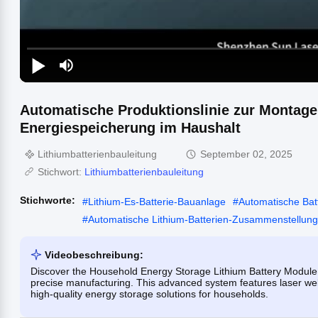
Automatische Produktionslinie zur Montage 
Energiespeicherung im Haushalt
Lithiumbatterienbauleitung
September 02, 2025
Stichwort:
Lithiumbatterienbauleitung
Stichworte:
#
Lithium-Es-Batterie-Bauanlage
#
Automatische Bat
#
Automatische Lithium-Batterien-Zusammenstellungs
Videobeschreibung:
Discover the Household Energy Storage Lithium Battery Module 
precise manufacturing. This advanced system features laser wel
high-quality energy storage solutions for households.