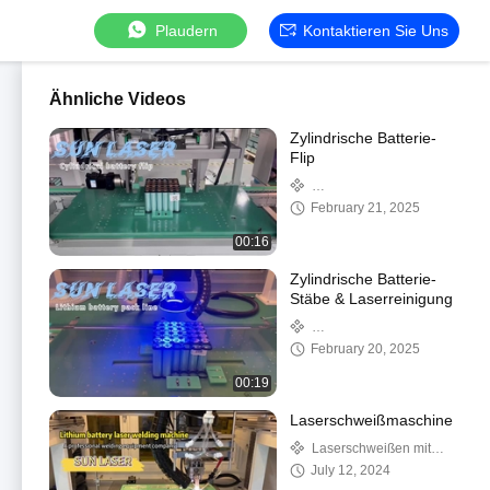
Plaudern
Kontaktieren Sie Uns
Ähnliche Videos
Zylindrische Batterie-
Flip
Lithiumbatterienbauleitung
February 21, 2025
00:16
Zylindrische Batterie-
Stäbe & Laserreinigung
Lithiumbatterienbauleitung
February 20, 2025
00:19
Laserschweißmaschine
Laserschweißen mit
einer Maschine
July 12, 2024